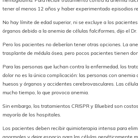
hemoglobina. Para recibir tratamiento contra la anemia fal
tener al menos 12 años y haber experimentado episodios re
No hay límite de edad superior, ni se excluye a los pacient
órganos debido a la anemia de células falciformes, dijo el Dr. 
Pero los pacientes no deberían tener otras opciones. La ane
trasplante de médula ósea, pero pocos pacientes tienen do
Para las personas que luchan contra la enfermedad, los trata
dolor no es la única complicación: las personas con anemia 
huesos y órganos y accidentes cerebrovasculares. Las célu
mucho tiempo, lo que provoca anemia.
Sin embargo, los tratamientos CRISPR y Bluebird son costoso
mayoría de los hospitales.
Los pacientes deben recibir quimioterapia intensa para elim
anormales y dejar espacio para las células genéticamente m