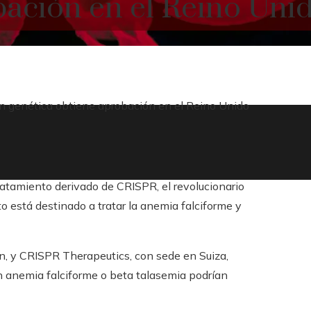
bación en el Reino Uni
ión genética obtiene aprobación en el Reino Unido
ratamiento derivado de CRISPR, el revolucionario
 está destinado a tratar la anemia falciforme y
n, y CRISPR Therapeutics, con sede en Suiza,
n anemia falciforme o beta talasemia podrían