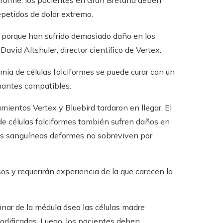
ciforme, los pacientes en Gran Bretaña deben
petidos de dolor extremo.
es porque han sufrido demasiado daño en los
David Altshuler, director científico de Vertex.
mia de células falciformes se puede curar con un
nantes compatibles.
mientos Vertex y Bluebird tardaron en llegar. El
de células falciformes también sufren daños en
las sanguíneas deformes no sobreviven por
s y requerirán experiencia de la que carecen la
inar de la médula ósea las células madre
odificadas. Luego, los pacientes deben