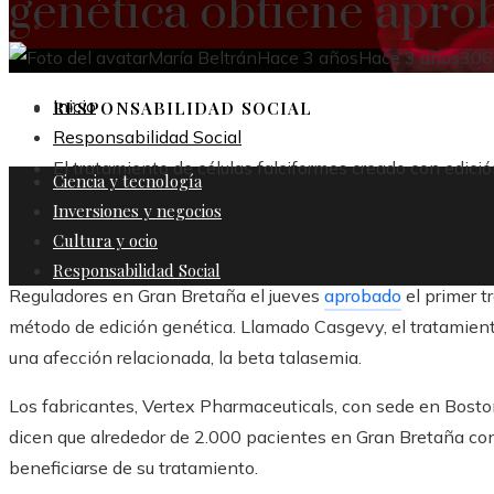
genética obtiene apro
CULTURA Y OCIO
María Beltrán
Hace 3 años
Hace 3 años
306
Inicio
RESPONSABILIDAD SOCIAL
Responsabilidad Social
El tratamiento de células falciformes creado con edic
Ciencia y tecnología
Inversiones y negocios
Cultura y ocio
Responsabilidad Social
Reguladores en Gran Bretaña el jueves
aprobado
el primer t
método de edición genética. Llamado Casgevy, el tratamiento
una afección relacionada, la beta talasemia.
Los fabricantes, Vertex Pharmaceuticals, con sede en Bosto
dicen que alrededor de 2.000 pacientes en Gran Bretaña co
beneficiarse de su tratamiento.