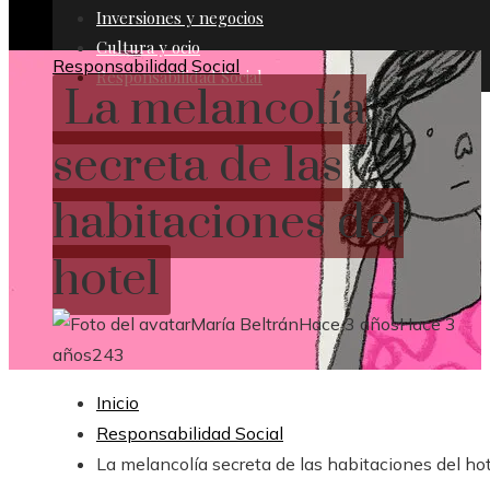
Inversiones y negocios
Cultura y ocio
Responsabilidad Social
Responsabilidad Social
La melancolía
secreta de las
habitaciones del
hotel
María Beltrán
Hace 3 años
Hace 3
años
243
Inicio
Responsabilidad Social
La melancolía secreta de las habitaciones del ho