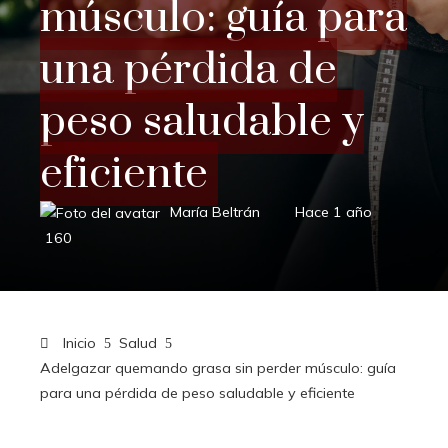
músculo: guía para
una pérdida de
peso saludable y
eficiente
María Beltrán
Hace 1 año
160
Inicio
Salud
Adelgazar quemando grasa sin perder músculo: guía
para una pérdida de peso saludable y eficiente