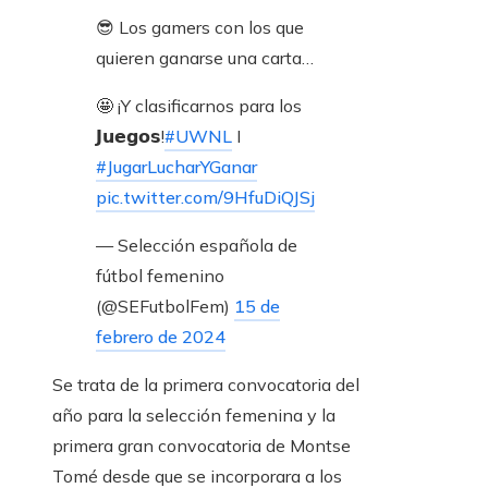
😎 Los gamers con los que
quieren ganarse una carta…
🤩 ¡Y clasificarnos para los
𝗝𝘂𝗲𝗴𝗼𝘀!
#UWNL
I
#JugarLucharYGanar
pic.twitter.com/9HfuDiQJSj
— Selección española de
fútbol femenino
(@SEFutbolFem)
15 de
febrero de 2024
Se trata de la primera convocatoria del
año para la selección femenina y la
primera gran convocatoria de Montse
Tomé desde que se incorporara a los