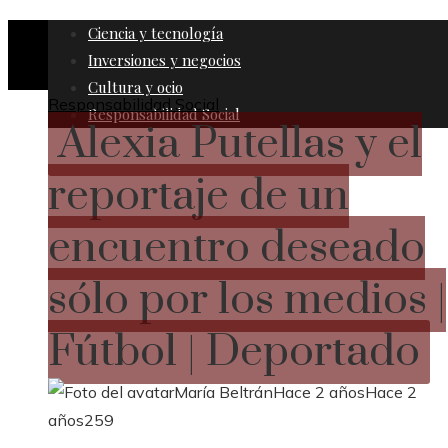
Ciencia y tecnología
Inversiones y negocios
Cultura y ocio
Responsabilidad Social
Responsabilidad Social
Alexia Putellas y el
reportaje de un
encuentro deseado
sólo por los medios |
Fútbol | Deportado
María Beltrán
Hace 2 años
Hace 2
años
259