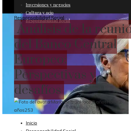
Inversiones y negocios
Cultura y ocio
Responsabilidad Social
Responsabilidad Social
Análisis de la reuni
del Banco Central
Europeo:
Perspectivas y
desafíos
María Beltrán
Hace 2 años
Hace 2
años
253
Inicio