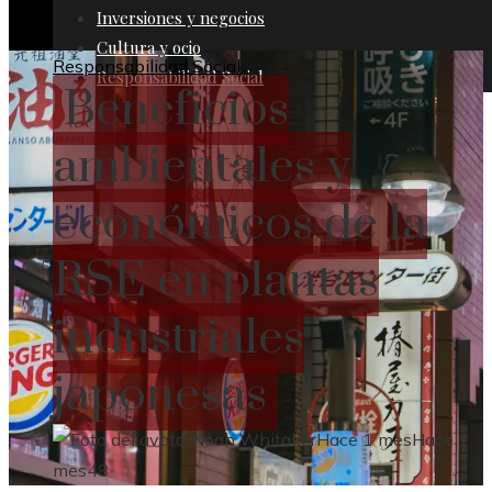
Inversiones y negocios
Cultura y ocio
Responsabilidad Social
Responsabilidad Social
Beneficios
ambientales y
económicos de la
RSE en plantas
industriales
japonesas
Noah Whitaker
Hace 1 mes
Hace 1
mes
48