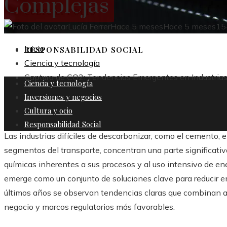
Complejas
CULTURA Y OCIO
Lucía Ferrer
Hace 5 meses
Hace 5 meses
15
Inicio
RESPONSABILIDAD SOCIAL
Ciencia y tecnología
Captura de CO2: Tendencias Emergentes en Industria
Ciencia y tecnología
Inversiones y negocios
Cultura y ocio
Responsabilidad Social
Las industrias difíciles de descarbonizar, como el cemento, el
segmentos del transporte, concentran una parte significativ
químicas inherentes a sus procesos y al uso intensivo de ene
emerge como un conjunto de soluciones clave para reducir e
últimos años se observan tendencias claras que combinan 
negocio y marcos regulatorios más favorables.