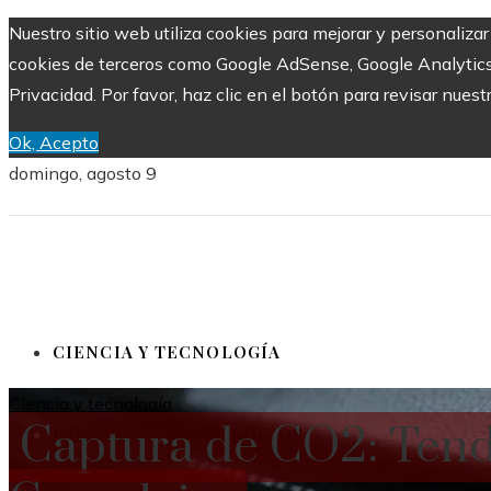
Nuestro sitio web utiliza cookies para mejorar y personalizar
cookies de terceros como Google AdSense, Google Analytics, Y
Privacidad. Por favor, haz clic en el botón para revisar nuest
Ok, Acepto
domingo, agosto 9
CIENCIA Y TECNOLOGÍA
Ciencia y tecnología
Captura de CO2: Tend
INVERSIONES Y NEGOCIOS