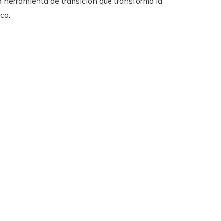
 herramienta de transición que transforma la
ca.