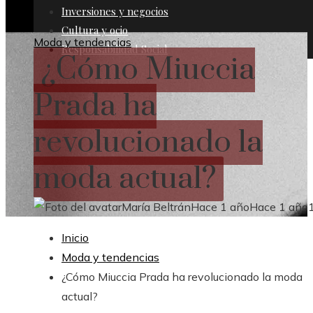
Inversiones y negocios
Cultura y ocio
Moda y tendencias
Responsabilidad Social
¿Cómo Miuccia
Prada ha
revolucionado la
moda actual?
María Beltrán
Hace 1 año
Hace 1 año
Inicio
Moda y tendencias
¿Cómo Miuccia Prada ha revolucionado la moda
actual?