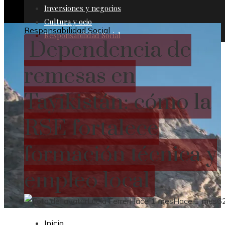
Inversiones y negocios
Cultura y ocio
Responsabilidad Social
Responsabilidad Social
Dependencia de
remesas en
Tayikistán: cómo la
RSE fortalece
formación técnica y
empleo local
Lucía Ferrer
Hace 1 mes
Hace 1 mes
6
Inicio