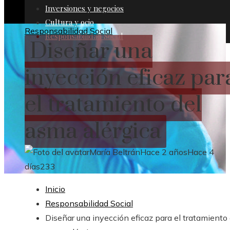
Inversiones y negocios
Cultura y ocio
Responsabilidad Social
Responsabilidad Social
Diseñar una
inyección eficaz par
el tratamiento del
asma alérgica
María Beltrán
Hace 2 años
Hace 4
días
233
Inicio
Responsabilidad Social
Diseñar una inyección eficaz para el tratamiento 