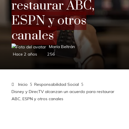
restaurar ABC,
ESPN y otros
canales
María Beltrán
Hace 2 años
256
Inicio
Responsabilidad Social
Disney y DirecTV alcanzan un acuerdo para restaurar
ABC, ESPN y otros canales