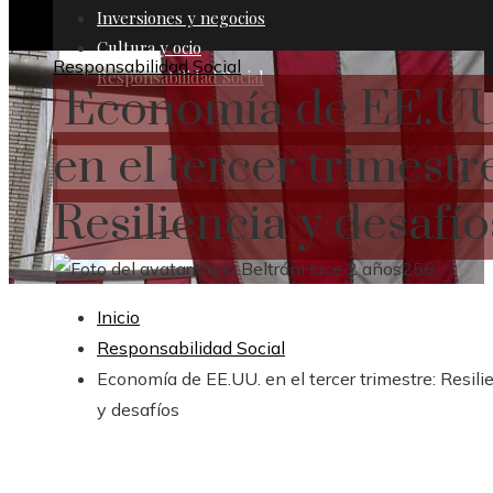
Inversiones y negocios
Cultura y ocio
Responsabilidad Social
Responsabilidad Social
Economía de EE.UU
en el tercer trimestr
Resiliencia y desafío
María Beltrán
Hace 2 años
256
Inicio
Responsabilidad Social
Economía de EE.UU. en el tercer trimestre: Resili
y desafíos