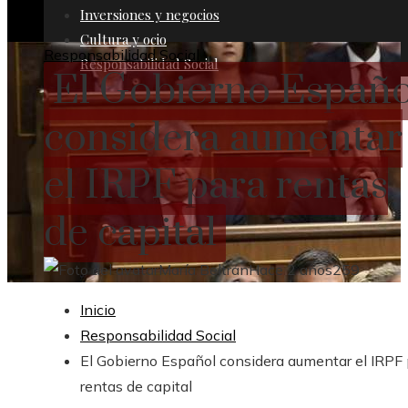
Inversiones y negocios
Cultura y ocio
Responsabilidad Social
Responsabilidad Social
El Gobierno Españo
considera aumentar
el IRPF para rentas
de capital
María Beltrán
Hace 2 años
259
Inicio
Responsabilidad Social
El Gobierno Español considera aumentar el IRPF
rentas de capital