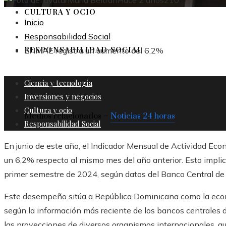
María Beltrán
Hace 2 años
210
CULTURA Y OCIO
Inicio
Responsabilidad Social
RESPONSABILIDAD SOCIAL
El IMAE registra un aumento del 6,2%
Ciencia y tecnología
Inversiones y negocios
Cultura y ocio
Medios relacionados –
Noticias 24 horas
Responsabilidad Social
En junio de este año, el Indicador Mensual de Actividad Ec
un 6,2% respecto al mismo mes del año anterior. Esto impli
primer semestre de 2024, según datos del Banco Central de
Este desempeño sitúa a República Dominicana como la eco
según la información más reciente de los bancos centrales d
las proyecciones de diversos organismos internacionales, que