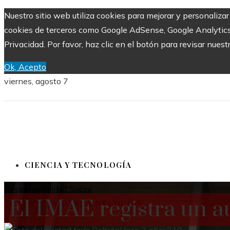
Nuestro sitio web utiliza cookies para mejorar y personalizar
cookies de terceros como Google AdSense, Google Analytics, Y
Privacidad. Por favor, haz clic en el botón para revisar nuest
Ok, Acepto
viernes, agosto 7
CIENCIA Y TECNOLOGÍA
Responsabilidad Social
El IMAE registra un 
INVERSIONES Y NEGOCIOS