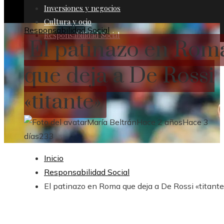
Inversiones y negocios
Cultura y ocio
Responsabilidad Social
Responsabilidad Social
El patinazo en Rom
que deja a De Rossi
«titante»
María Beltrán
Hace 2 años
Hace 3
días
233
Inicio
Responsabilidad Social
El patinazo en Roma que deja a De Rossi «titante