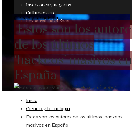
Inversiones y negocios
Cultura y ocio
Ciencia y tecnología
Responsabilidad Social
Estos son los autore
de los últimos
‘hackeos’ masivos e
España
María Beltrán
Hace 2 años
387
Inicio
Ciencia y tecnología
Estos son los autores de los últimos ‘hackeos’
masivos en España