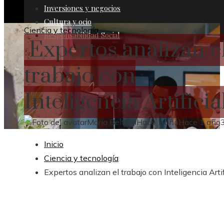
Inversiones y negocios
Cultura y ocio
Ciencia y tecnología
Responsabilidad Social
Expertos analizan e
trabajo con
Inteligencia Artificia
María Beltrán
Hace 1 año
Hace 1 año
Inicio
Ciencia y tecnología
Expertos analizan el trabajo con Inteligencia Artif