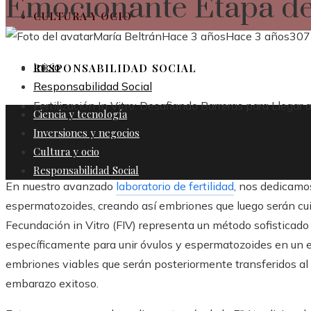
Emocionante Etapa de
CULTURA Y OCIO
María Beltrán
Hace 3 años
Hace 3 años
307
Inicio
RESPONSABILIDAD SOCIAL
Responsabilidad Social
Fertilización In Vitro: Desafiando Barreras para Llega
Ciencia y tecnología
Inversiones y negocios
Cultura y ocio
Responsabilidad Social
En nuestro avanzado
laboratorio de fertilidad
, nos dedicamos
espermatozoides, creando así embriones que luego serán cu
Fecundación in Vitro (FIV) representa un método sofisticado 
específicamente para unir óvulos y espermatozoides en un en
embriones viables que serán posteriormente transferidos al 
embarazo exitoso.