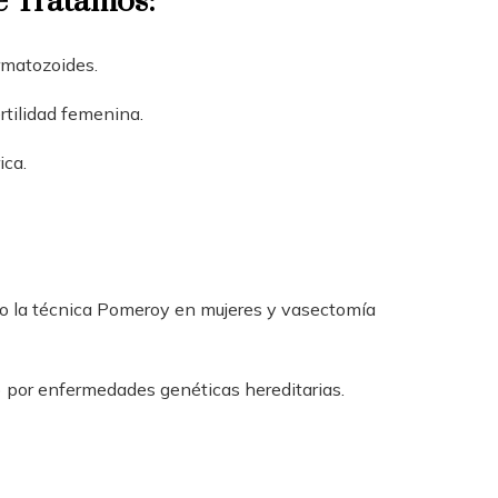
e Tratamos:
rmatozoides.
ertilidad femenina.
ica.
como la técnica Pomeroy en mujeres y vasectomía
 por enfermedades genéticas hereditarias.