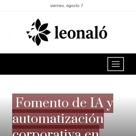
viernes, agosto 7
INVERSIONES Y NEGOCIOS
Fomento de IA y
automatización
corporativa en