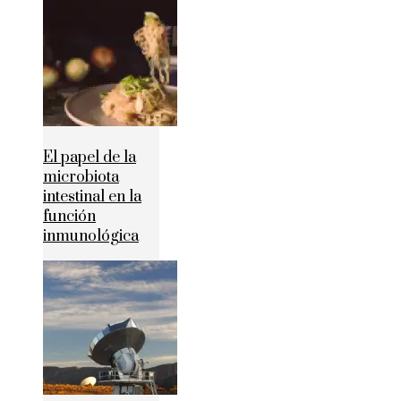
El papel de la
microbiota
intestinal en la
función
inmunológica