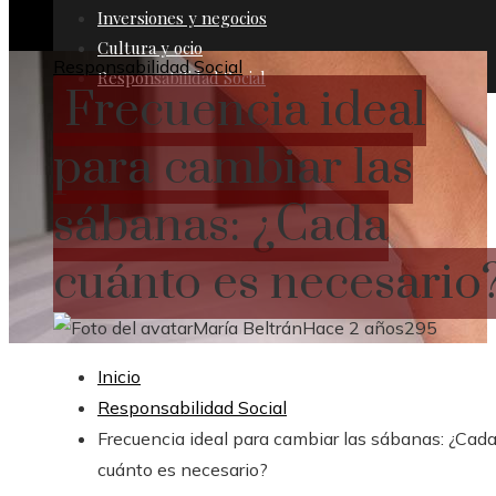
Inversiones y negocios
Cultura y ocio
Responsabilidad Social
Responsabilidad Social
Frecuencia ideal
para cambiar las
sábanas: ¿Cada
cuánto es necesario
María Beltrán
Hace 2 años
295
Inicio
Responsabilidad Social
Frecuencia ideal para cambiar las sábanas: ¿Cad
cuánto es necesario?