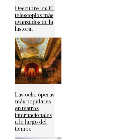
Descubre los 10
telescopios más
avanzados de la
historia
Las ocho óperas
más populares
en teatros
internacionales
a lo largo del
tiempo