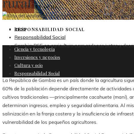
rural
CULTURA Y OCIO
María Beltrán
Hace 5 meses
Hace 5 meses
Inicio
RESPONSABILIDAD SOCIAL
Responsabilidad Social
Gambia: RSE en agricultura para cadenas justas y desarr
Ciencia y tecnología
Inversiones y negocios
Cultura y ocio
Responsabilidad Social
La República de Gambia es un país donde la agricultura sigue
60% de la población depende directamente de actividades ag
cultivos tradicionales —principalmente cacahuete (maní), ar
determinan ingresos, empleo y seguridad alimentaria. Al mism
salinización en la franja costera y la insuficiencia de infrae
vulnerabilidad de los pequeños agricultores.