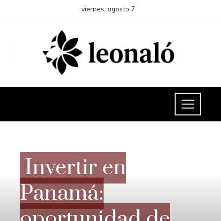
viernes, agosto 7
RESPONSABILIDAD SOCIAL
Invertir en
Panamá:
oportunidad de