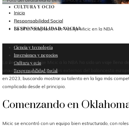
María Beltrán
Hace 2 años
251
CULTURA Y OCIO
Inicio
Responsabilidad Social
RESPONSABILIDAD SOCIAL
La difícil adaptación de Vasilije Micic en la NBA
Ciencia y tecnología
Inversiones y negocios
La llegada de Vasilije Micic a la NBA ha sido un viaje lleno 
Cultura y ocio
uno de los mejores jugadores externos del baloncesto europe
Responsabilidad Social
en 2023, buscando mostrar su talento en la liga más compet
complicada desde el principio.
Comenzando en Oklahom
Micic se encontró con un equipo bien estructurado, con role