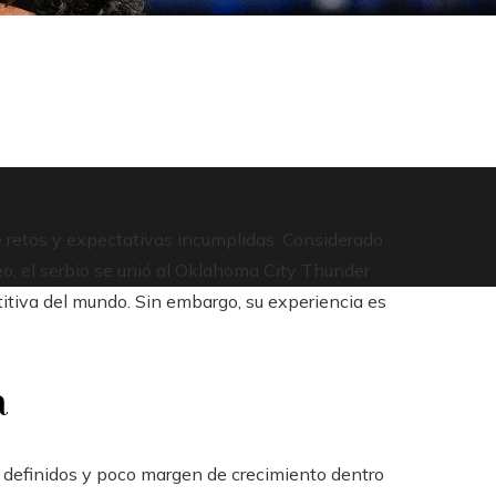
de retos y expectativas incumplidas. Considerado
o, el serbio se unió al Oklahoma City Thunder
itiva del mundo. Sin embargo, su experiencia es
a
s definidos y poco margen de crecimiento dentro