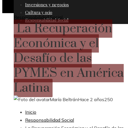
Inversiones y negocios
Cultura y ocio
Responsabilidad Social
Responsabilidad Social
La Recuperación
Económica y el
Desafío de las
PYMES en América
Latina
María Beltrán
Hace 2 años
250
Inicio
Responsabilidad Social