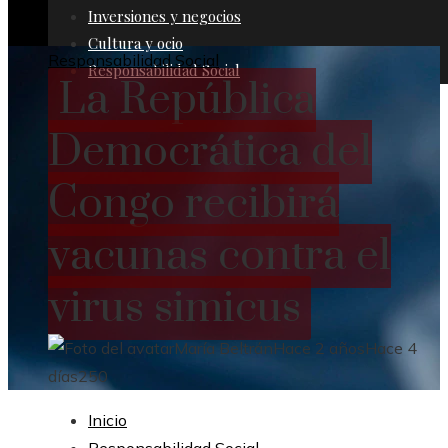
Inversiones y negocios
Cultura y ocio
Responsabilidad Social
Responsabilidad Social
La República
Democrática del
Congo recibirá
vacunas contra el
virus simicus
María Beltrán
Hace 2 años
Hace 4
días
250
Inicio