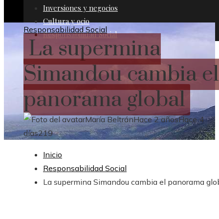
Inversiones y negocios
Cultura y ocio
Responsabilidad Social
Responsabilidad Social
La supermina
Simandou cambia el
panorama global
María Beltrán
Hace 2 años
Hace 4
días
219
Inicio
Responsabilidad Social
La supermina Simandou cambia el panorama glo