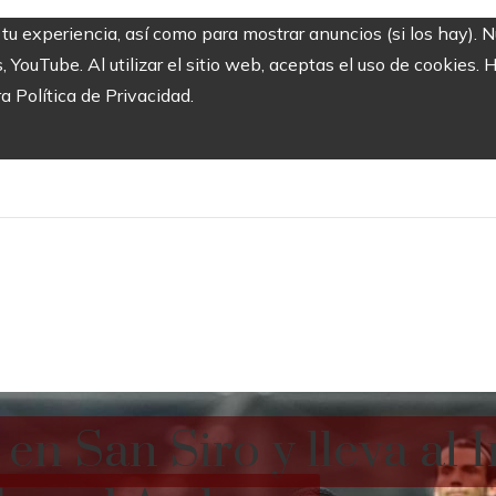
 tu experiencia, así como para mostrar anuncios (si los hay). 
ouTube. Al utilizar el sitio web, aceptas el uso de cookies. 
ra Política de Privacidad.
n San Siro y lleva al I