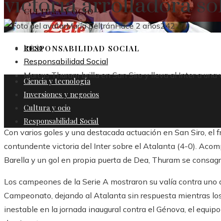
victoria arrolladora so
CULTURA Y OCIO
María Beltrán
Hace 2 años
242
Inicio
RESPONSABILIDAD SOCIAL
Responsabilidad Social
Marcus Thuram brilla en San Siro y lleva al Inter a una 
Ciencia y tecnología
Inversiones y negocios
Cultura y ocio
Responsabilidad Social
Con varios goles y una destacada actuación en San Siro, el 
contundente victoria del Inter sobre el Atalanta (4-0). Aco
Barella y un gol en propia puerta de Dea, Thuram se consagró
Los campeones de la Serie A mostraron su valía contra uno 
Campeonato, dejando al Atalanta sin respuesta mientras l
inestable en la jornada inaugural contra el Génova, el equip