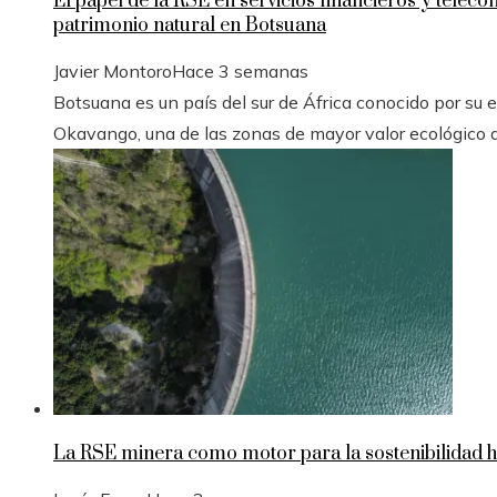
El papel de la RSE en servicios financieros y telec
patrimonio natural en Botsuana
Javier Montoro
Hace 3 semanas
Botsuana es un país del sur de África conocido por su es
Okavango, una de las zonas de mayor valor ecológico d
La RSE minera como motor para la sostenibilidad h