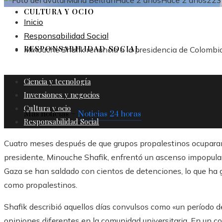
María Beltrán
Hace 2 años
Hace 2 años
223
CULTURA Y OCIO
Inicio
Responsabilidad Social
RESPONSABILIDAD SOCIAL
Minouche Shafik renuncia a la presidencia de Colombi
Ciencia y tecnología
Inversiones y negocios
Cultura y ocio
Más noticias –
Noticias 24 horas
Responsabilidad Social
Cuatro meses después de que grupos propalestinos ocuparan
presidente, Minouche Shafik, enfrentó un ascenso impopular.
Gaza se han saldado con cientos de detenciones, lo que ha g
como propalestinos.
Shafik describió aquellos días convulsos como «un período d
opiniones diferentes en la comunidad universitaria. En un co