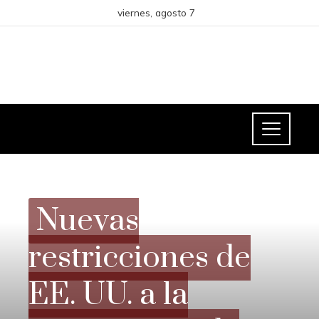
viernes, agosto 7
CIENCIA Y TECNOLOGÍA
Nuevas
restricciones de
EE. UU. a la