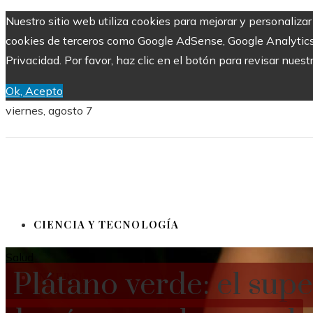
Nuestro sitio web utiliza cookies para mejorar y personalizar
cookies de terceros como Google AdSense, Google Analytics, Y
Privacidad. Por favor, haz clic en el botón para revisar nuest
Ok, Acepto
viernes, agosto 7
CIENCIA Y TECNOLOGÍA
Salud
Plátano verde: el supe
INVERSIONES Y NEGOCIOS