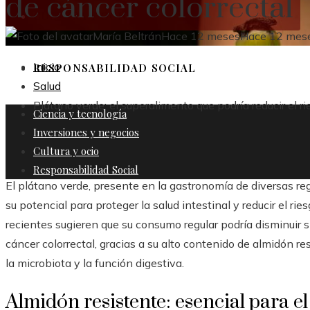
de cáncer colorrectal
CULTURA Y OCIO
María Beltrán
Hace 12 meses
Hace 12 mes
Inicio
RESPONSABILIDAD SOCIAL
Salud
Plátano verde: el superalimento que podría reducir el ri
Ciencia y tecnología
Inversiones y negocios
Cultura y ocio
Responsabilidad Social
El plátano verde, presente en la gastronomía de diversas re
su potencial para proteger la salud intestinal y reducir el r
recientes sugieren que su consumo regular podría disminuir s
cáncer colorrectal, gracias a su alto contenido de almidón res
la microbiota y la función digestiva.
Almidón resistente: esencial para el