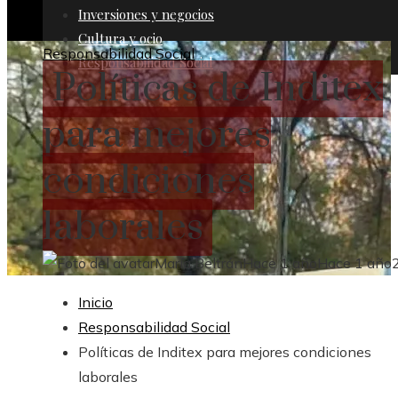
Inversiones y negocios
Cultura y ocio
Responsabilidad Social
Responsabilidad Social
Políticas de Inditex
para mejores
condiciones
laborales
María Beltrán
Hace 1 año
Hace 1 año
Inicio
Responsabilidad Social
Políticas de Inditex para mejores condiciones
laborales