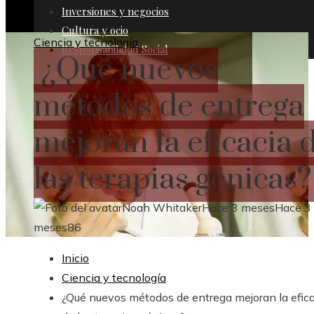
Inversiones y negocios
Cultura y ocio
Ciencia y tecnología
Responsabilidad Social
¿Qué nuevos
métodos de entrega
mejoran la eficacia 
las terapias génicas?
Noah Whitaker
Hace 3 meses
Hace 3
meses
86
Inicio
Ciencia y tecnología
¿Qué nuevos métodos de entrega mejoran la efic