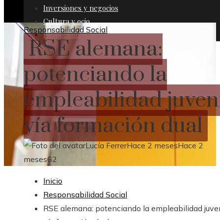
Inversiones y negocios
Cultura y ocio
Responsabilidad Social
Responsabilidad Social
RSE alemana:
potenciando la
empleabilidad juven
vía formación dual
Lucía Ferrer
Hace 2 meses
Hace 2
meses
62
Inicio
Responsabilidad Social
RSE alemana: potenciando la empleabilidad juven