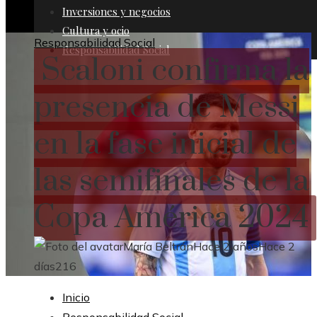
Inversiones y negocios
Cultura y ocio
Responsabilidad Social
Responsabilidad Social
Scaloni confirma la
presencia de Messi
en la fase inicial de
las semifinales de la
Copa América 2024
María Beltrán
Hace 2 años
Hace 2
días
216
Inicio