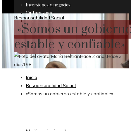
Inversiones y negocios
Cultura y ocio
Responsabilidad Social
Responsabilidad Social
«Somos un gobiern
estable y confiable»
María Beltrán
Hace 2 años
Hace 3
días
198
Inicio
Responsabilidad Social
«Somos un gobierno estable y confiable»