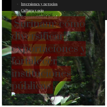
Inversiones y negocios
Cultura y ocio
Responsabilidad Social
Responsabilidad Social
Surinam: cómo
diversificar
exportaciones y
fortalecer
instituciones
públicas
Javier Montoro
Hace 2 meses
Hace 2
meses
53