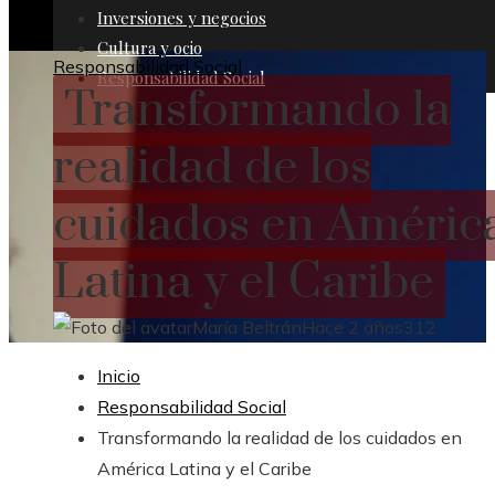
Inversiones y negocios
Cultura y ocio
Responsabilidad Social
Responsabilidad Social
Transformando la
realidad de los
cuidados en Améric
Latina y el Caribe
María Beltrán
Hace 2 años
312
Inicio
Responsabilidad Social
Transformando la realidad de los cuidados en
América Latina y el Caribe