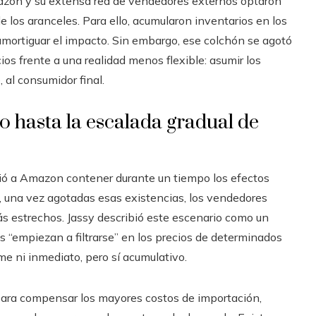
azon y su extensa red de vendedores externos optaron
e los aranceles. Para ello, acumularon inventarios en los
 amortiguar el impacto. Sin embargo, ese colchón se agotó
cios frente a una realidad menos flexible: asumir los
 al consumidor final.
o hasta la escalada gradual de
tió a Amazon contener durante un tiempo los efectos
e, una vez agotadas esas existencias, los vendedores
 estrechos. Jassy describió este escenario como un
es “empiezan a filtrarse” en los precios de determinados
rme ni inmediato, pero sí acumulativo.
para compensar los mayores costos de importación,