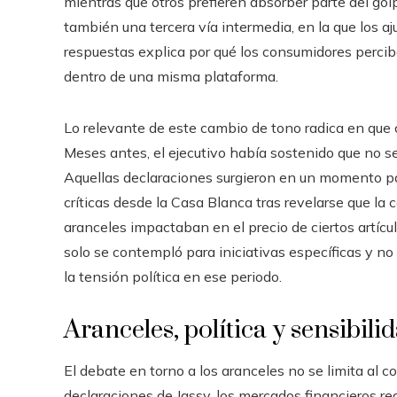
mientras que otros prefieren absorber parte del go
también una tercera vía intermedia, en la que los a
respuestas explica por qué los consumidores percib
dentro de una misma plataforma.
Lo relevante de este cambio de tono radica en que c
Meses antes, el ejecutivo había sostenido que no se
Aquellas declaraciones surgieron en un momento p
críticas desde la Casa Blanca tras revelarse que l
aranceles impactaban en el precio de ciertos artícu
solo se contempló para iniciativas específicas y no 
la tensión política en ese periodo.
Aranceles, política y sensibil
El debate en torno a los aranceles no se limita al 
declaraciones de Jassy, los mercados financieros re