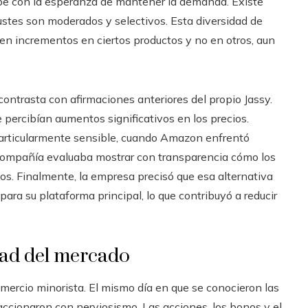
lpe con la esperanza de mantener la demanda. Existe
justes son moderados y selectivos. Esta diversidad de
en incrementos en ciertos productos y no en otros, aun
ontrasta con afirmaciones anteriores del propio Jassy.
 percibían aumentos significativos en los precios.
articularmente sensible, cuando Amazon enfrentó
a compañía evaluaba mostrar con transparencia cómo los
los. Finalmente, la empresa precisó que esa alternativa
para su plataforma principal, lo que contribuyó a reducir
idad del mercado
comercio minorista. El mismo día en que se conocieron las
accionaron con nerviosismo. Las acciones, los bonos y el