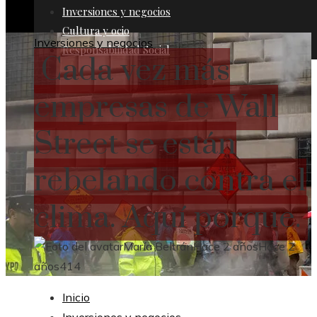
Inversiones y negocios
Cultura y ocio
Inversiones y negocios
Responsabilidad Social
Cada vez más
empresas de Wall
Street se están
rebelando contra el
clima. Aquí porque.
María Beltrán
Hace 2 años
Hace 2
años
414
Inicio