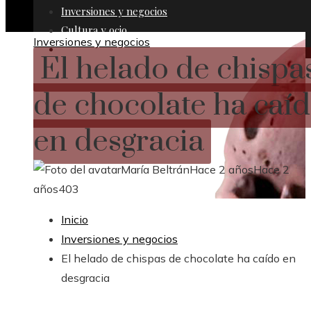
Inversiones y negocios
Cultura y ocio
Inversiones y negocios
Responsabilidad Social
El helado de chispa
de chocolate ha caí
en desgracia
María Beltrán
Hace 2 años
Hace 2
años
403
Inicio
Inversiones y negocios
El helado de chispas de chocolate ha caído en
desgracia