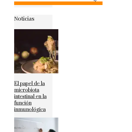
Noticias
El papel de la
microbiota
intestinal en la
función
inmunológica