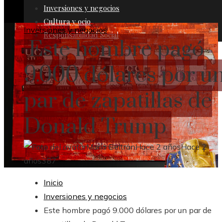
Inversiones y negocios
Cultura y ocio
Inversiones y negocios
Responsabilidad Social
Este hombre pagó
9.000 dólares por u
par de zapatillas de
Donald Trump
María Beltrán
Hace 2 años
Hace 2
años
387
Inicio
Inversiones y negocios
Este hombre pagó 9.000 dólares por un par de