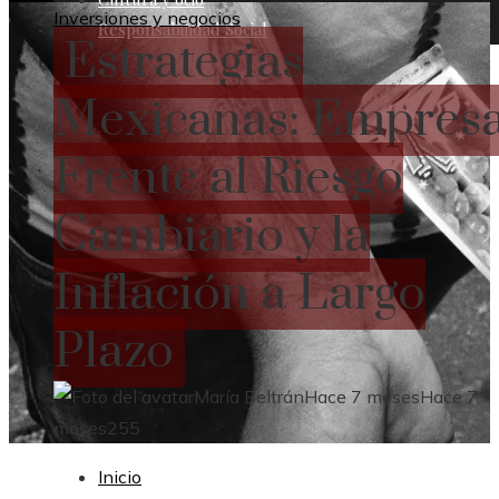
Inversiones y negocios
Responsabilidad Social
Estrategias
Mexicanas: Empres
Frente al Riesgo
Cambiario y la
Inflación a Largo
Plazo
María Beltrán
Hace 7 meses
Hace 7
meses
255
Inicio