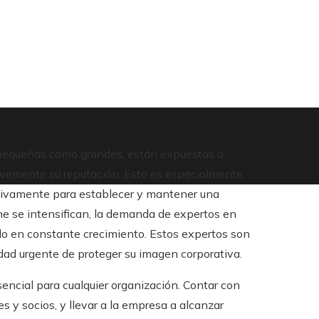
to pequeñas como grandes, están expuestas a
avemente su reputación. Esto es especialmente
tivamente para establecer y mantener una
ne se intensifican, la demanda de expertos en
do en constante crecimiento. Estos expertos son
ad urgente de proteger su imagen corporativa.
encial para cualquier organización. Contar con
 y socios, y llevar a la empresa a alcanzar