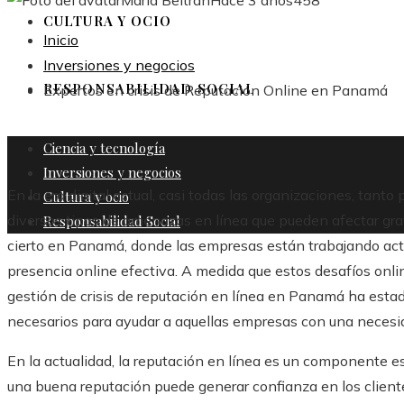
María Beltrán
Hace 3 años
458
CULTURA Y OCIO
Inicio
Inversiones y negocios
RESPONSABILIDAD SOCIAL
Expertos en crisis de Reputación Online en Panamá
Ciencia y tecnología
Inversiones y negocios
En la era digital actual, casi todas las organizaciones, tan
Cultura y ocio
diversos tipos de amenazas en línea que pueden afectar gr
Responsabilidad Social
cierto en Panamá, donde las empresas están trabajando ac
presencia online efectiva. A medida que estos desafíos onli
gestión de crisis de reputación en línea en Panamá ha esta
necesarios para ayudar a aquellas empresas con una necesid
En la actualidad, la reputación en línea es un componente es
una buena reputación puede generar confianza en los clientes