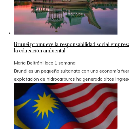
Brunéi promueve la responsabilidad social empresar
la educación ambiental
María Beltrán
Hace 1 semana
Brunéi es un pequeño sultanato con una economía fuer
explotación de hidrocarburos ha generado altos ingreso