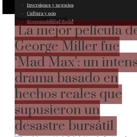
Inversiones y negocios
Cultura y ocio
Responsabilidad Social
Responsabilidad Social
La mejor película d
George Miller fue
‘Mad Max’: un inten
drama basado en
hechos reales que
supusieron un
desastre bursátil