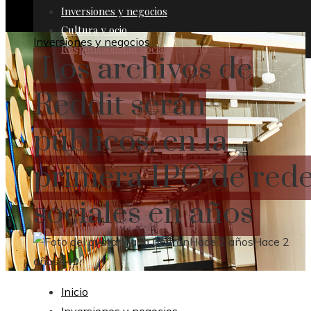
Inversiones y negocios
Cultura y ocio
Inversiones y negocios
Responsabilidad Social
Los archivos de
Reddit serán
públicos, en la
primera IPO de red
sociales en años
María Beltrán
Hace 2 años
Hace 2
años
449
Inicio