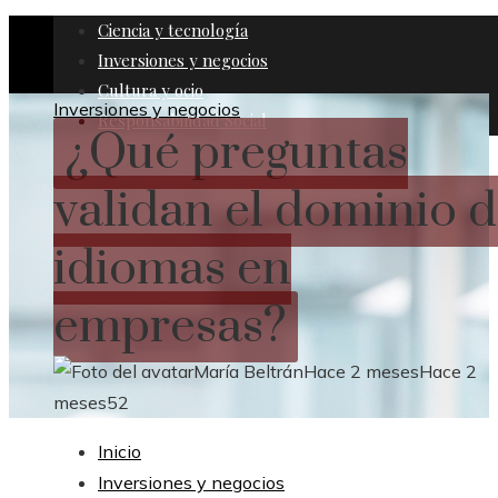
Ciencia y tecnología
Inversiones y negocios
Cultura y ocio
Inversiones y negocios
Responsabilidad Social
¿Qué preguntas
validan el dominio 
idiomas en
empresas?
María Beltrán
Hace 2 meses
Hace 2
meses
52
Inicio
Inversiones y negocios