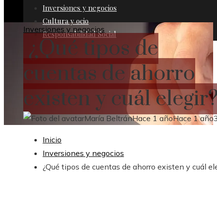
Inversiones y negocios
Cultura y ocio
Inversiones y negocios
Responsabilidad Social
¿Qué tipos de
cuentas de ahorro
existen y cuál elegir
María Beltrán
Hace 1 año
Hace 1 año
Inicio
Inversiones y negocios
¿Qué tipos de cuentas de ahorro existen y cuál el