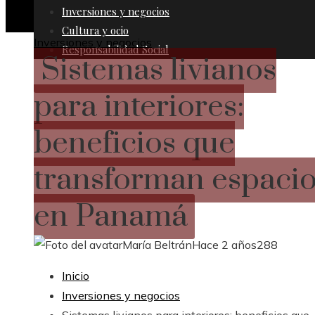
Inversiones y negocios
Cultura y ocio
Inversiones y negocios
Responsabilidad Social
Sistemas livianos
para interiores:
beneficios que
transforman espaci
en Panamá
María Beltrán
Hace 2 años
288
Inicio
Inversiones y negocios