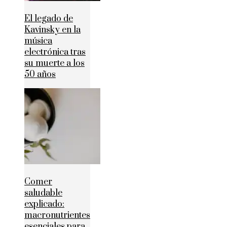
El legado de
Kavinsky en la
música
electrónica tras
su muerte a los
50 años
Comer
saludable
explicado:
macronutrientes
esenciales para