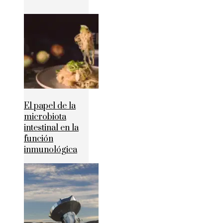
El papel de la
microbiota
intestinal en la
función
inmunológica