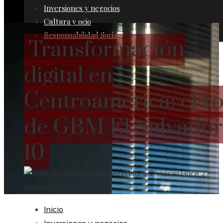
Inversiones y negocios
Cultura y ocio
Inversiones y negocios
Responsabilidad Social
Transformación
digital en
Centroamérica: el ro
de GBM El Salvador 
10
Lucía Ferrer
Hace 2 meses
Hace 2
meses
59
Inicio